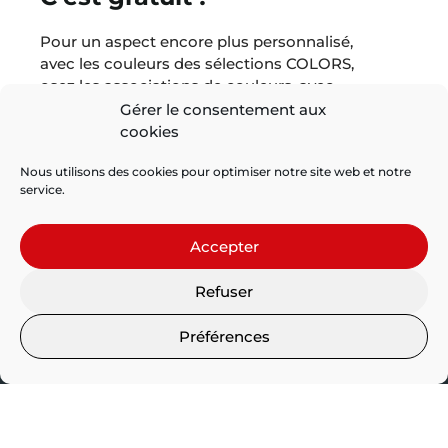
Pour un aspect encore plus personnalisé,
avec les couleurs des sélections COLORS,
osez les associations de couleurs, avec
par exemple une couleur pour la
Gérer le consentement aux
structure, une ou deux autres pour les
cookies
remplissages.
Nous utilisons des cookies pour optimiser notre site web et notre
service.
* test QUVB 313 (norme 4892-3). L’enceinte de vieillissement
accéléré, reproduit artificiellement le spectre solaire complet.
Accepter
Elle simule, en quelques heures semaines, les détériorations
et la dommages provoqués par l’irradiation solaire et les
intempéries en extérieur sur plusieurs années.
Refuser
Préférences