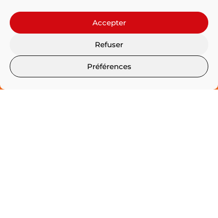
Accepter
Refuser
Possibilités de coloris hors standard
Préférences
* La teinte des couleurs affichées ici ne sont pas
exactement représentatives des celles appliquées sur
nos profilés aluminium
Voir aussi...