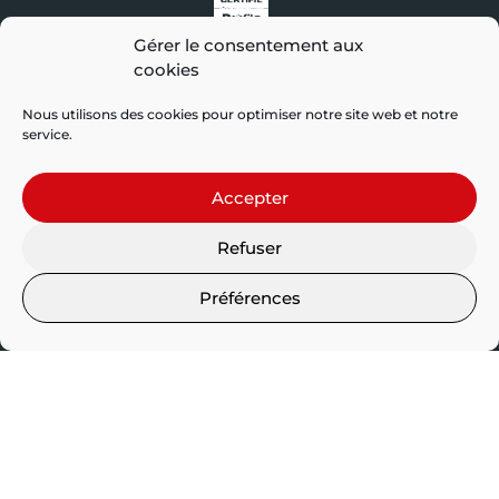
Gérer le consentement aux
Fabricant certifié
cookies
Profils Systèmes
Nous utilisons des cookies pour optimiser notre site web et notre
service.
Accepter
Fabrication 100%
Française
Refuser
TENDANCE
Préférences
Portails
Clôtures
LINE
Portails
Clôtures